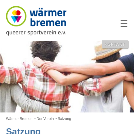
NAVIGATION
ÜBERSPRING
KONTAKT
Wärmer Bremen
>
Der Verein
>
Satzung
Satzung