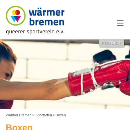
NAVIGATION
ÜBERSPRING
KONTAKT
Wärmer Bremen
>
Sportarten
>
Boxen
Boxen