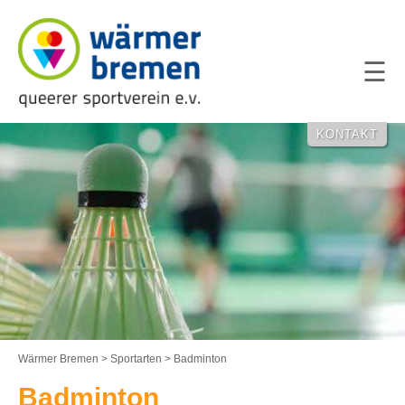
NAVIGATION
ÜBERSPRING
KONTAKT
Wärmer Bremen
>
Sportarten
>
Badminton
Badminton